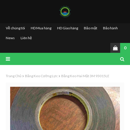
Về chúng tôi
HD Mua hàng
HD Giao hàng
Bảo mật
Bảo hành
News
Liên hệ
0
Trang Chủ
Băng Keo Cường Lực
Băng Keo Hai Mặt 3M 93015LE