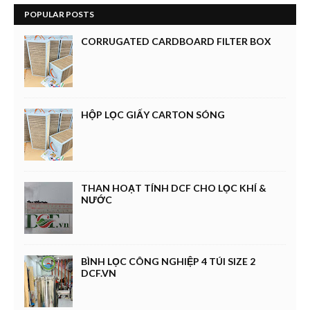
POPULAR POSTS
CORRUGATED CARDBOARD FILTER BOX
HỘP LỌC GIẤY CARTON SÓNG
THAN HOẠT TÍNH DCF CHO LỌC KHÍ &
NƯỚC
BÌNH LỌC CÔNG NGHIỆP 4 TÚI SIZE 2
DCF.VN