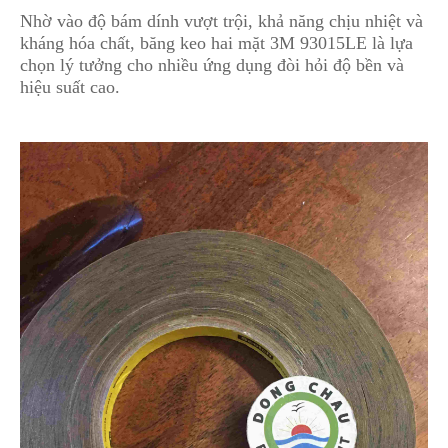
Nhờ vào độ bám dính vượt trội, khả năng chịu nhiệt và
kháng hóa chất, băng keo hai mặt 3M 93015LE là lựa
chọn lý tưởng cho nhiều ứng dụng đòi hỏi độ bền và
hiệu suất cao.