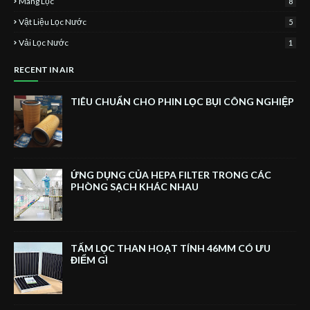
Màng Lọc
8
Vật Liệu Lọc Nước
5
Vải Lọc Nước
1
RECENT IN AIR
TIÊU CHUẨN CHO PHIN LỌC BỤI CÔNG NGHIỆP
ỨNG DỤNG CỦA HEPA FILTER TRONG CÁC
PHÒNG SẠCH KHÁC NHAU
TẤM LỌC THAN HOẠT TÍNH 46MM CÓ ƯU
ĐIỂM GÌ