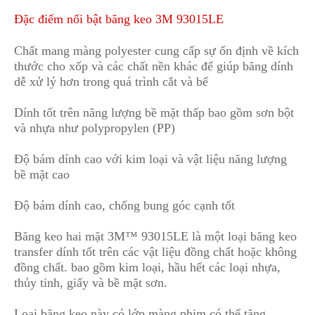
Đặc điểm nổi bật băng keo 3M 93015LE
Chất mang màng polyester cung cấp sự ổn định về kích
thước cho xốp và các chất nền khác để g
i
úp băng dính
dễ xử lý hơn trong quá trình cắt và bế
Dính tốt trên năng lượng bề mặt thấp bao gồm sơn bột
v
à nhựa như polypropylen (PP)
Độ bám dính cao với kim loại và vật liệu năng lượng
bề mặt cao
Độ bám dính cao
,
chống bung góc cạnh tốt
Băng keo hai mặt 3M™ 93015LE là một loại băng keo
transfer dính tốt trên các vật liệu đồng chất h
o
ặc không
đồng chất
.
bao gồm kim loại, hầu hết các loại nhựa,
thủy tinh, giấy và bề mặt sơn.
Loại băng keo này có lớp màng phim có thể tăng