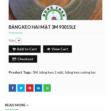
BĂNG KEO HAI MẶT 3M 93015LE
Size
Add to Cart
View Cart
Checkout
Product Tags:
3M
băng keo 2 mặt
băng keo cường lực
READ MORE »