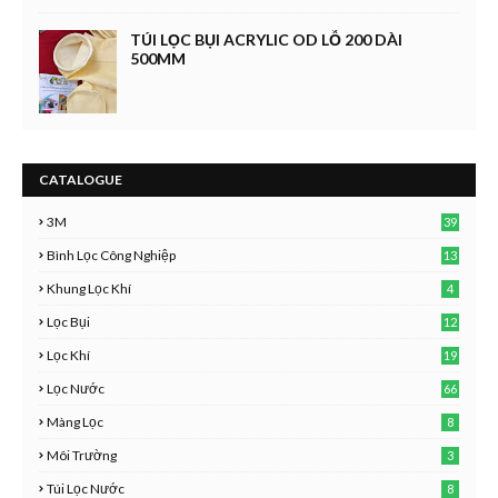
TÚI LỌC BỤI ACRYLIC OD LỖ 200 DÀI
500MM
CATALOGUE
3M
39
Bình Lọc Công Nghiệp
13
Khung Lọc Khí
4
Lọc Bụi
12
Lọc Khí
19
Lọc Nước
66
Màng Lọc
8
Môi Trường
3
Túi Lọc Nước
8