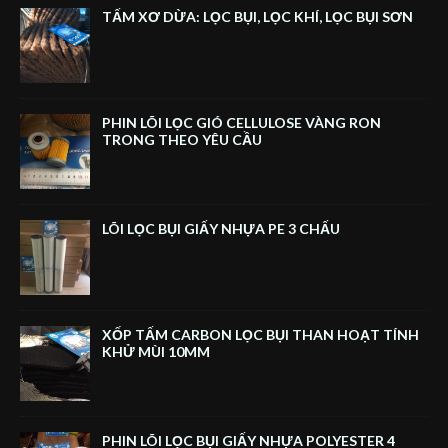
TẤM XƠ DỪA: LỌC BỤI, LỌC KHÍ, LỌC BỤI SƠN
PHIN LÕI LỌC GIÓ CELLULOSE VÀNG RON
TRONG THEO YÊU CẦU
LÕI LỌC BỤI GIẤY NHỰA PE 3 CHẤU
XỐP TẤM CARBON LỌC BỤI THAN HOẠT TÍNH
KHỬ MÙI 10MM
PHIN LÕI LỌC BỤI GIẤY NHỰA POLYESTER 4