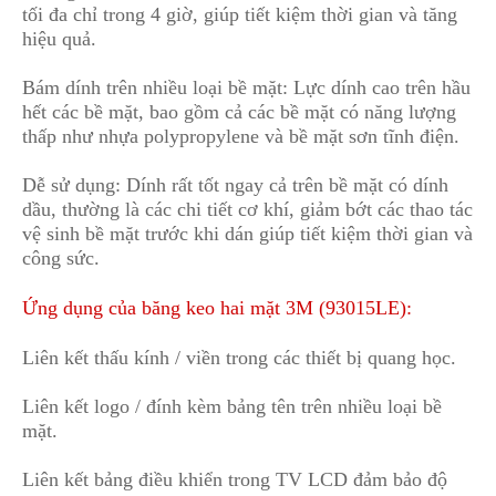
tối đa chỉ trong 4 giờ, giúp tiết kiệm thời gian và tăng
hiệu quả.
Bám dính trên nh
i
ều loại bề mặt: Lực dính cao trên hầu
hết các bề mặt, bao gồm cả các bề mặt có năng lượng
thấp như nhựa polypropylene và bề mặt sơn tĩnh điện.
Dễ sử dụng: Dính rất tốt ngay cả trên bề mặt có dính
dầu, thường là các chi tiết cơ khí, giảm bớt các thao tác
vệ sinh bề mặt t
r
ước khi dán giúp tiết kiệm thời gian và
công sức.
Ứng dụng của băng keo hai mặt 3M (93015LE):
Liên kết thấu kính / viền tr
o
ng các thiết bị quang học.
Liên kết logo / đính kèm bảng tên
t
rên nhiều loại bề
mặt.
Liên kết bảng điều khiển trong TV LCD đảm bảo độ