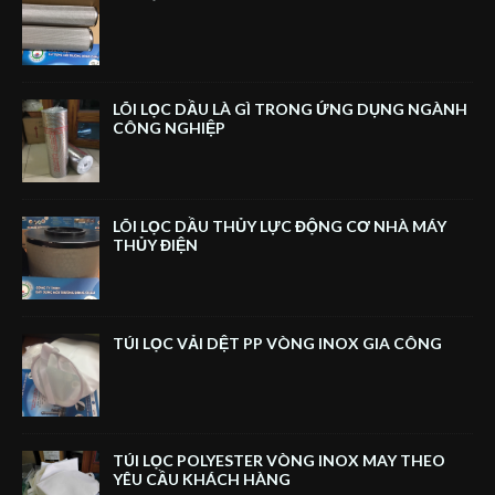
LÕI LỌC DẦU LÀ GÌ TRONG ỨNG DỤNG NGÀNH
CÔNG NGHIỆP
LÕI LỌC DẦU THỦY LỰC ĐỘNG CƠ NHÀ MÁY
THỦY ĐIỆN
TÚI LỌC VẢI DỆT PP VÒNG INOX GIA CÔNG
TÚI LỌC POLYESTER VÒNG INOX MAY THEO
YÊU CẦU KHÁCH HÀNG