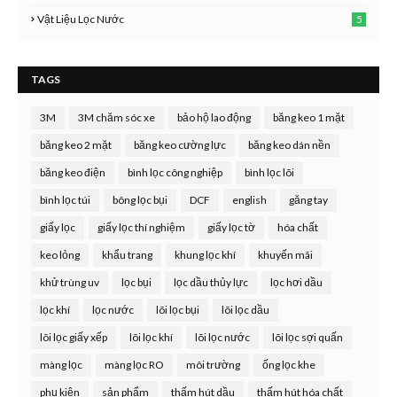
Vật Liệu Lọc Nước
5
TAGS
3M
3M chăm sóc xe
bảo hộ lao động
băng keo 1 mặt
băng keo 2 mặt
băng keo cường lực
băng keo dán nền
băng keo điện
bình lọc công nghiệp
bình lọc lõi
bình lọc túi
bông lọc bụi
DCF
english
găng tay
giấy lọc
giấy lọc thí nghiệm
giấy lọc tờ
hóa chất
keo lỏng
khẩu trang
khung lọc khí
khuyến mãi
khử trùng uv
lọc bụi
lọc dầu thủy lực
lọc hơi dầu
lọc khí
lọc nước
lõi lọc bụi
lõi lọc dầu
lõi lọc giấy xếp
lõi lọc khí
lõi lọc nước
lõi lọc sợi quấn
màng lọc
màng lọc RO
môi trường
ống lọc khe
phụ kiện
sản phẩm
thấm hút dầu
thấm hút hóa chất