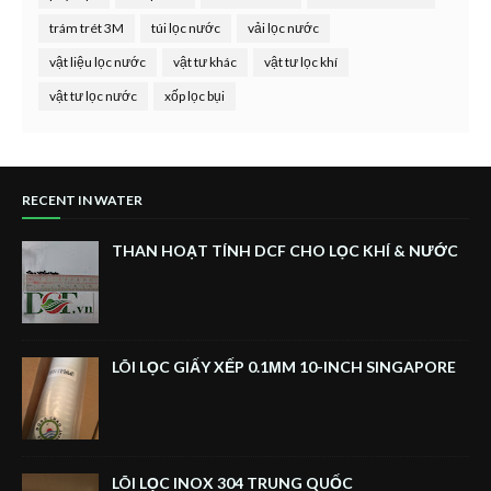
trám trét 3M
túi lọc nước
vải lọc nước
vật liệu lọc nước
vật tư khác
vật tư lọc khí
vật tư lọc nước
xốp lọc bụi
RECENT IN WATER
THAN HOẠT TÍNH DCF CHO LỌC KHÍ & NƯỚC
LÕI LỌC GIẤY XẾP 0.1ΜM 10-INCH SINGAPORE
LÕI LỌC INOX 304 TRUNG QUỐC