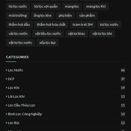
lõi lọc nước
lõi lọc sợi quấn
màng lọc
màng lọc RO
môi trường
ống lọc khe
phụ kiện
sản phẩm
thấm hút dầu
thấm hút hóa chất
trám trét 3M
túi lọc nước
vải lọc nước
vật liệu lọc nước
vật tư khác
vật tư lọc khí
vật tư lọc nước
xốp lọc bụi
CATEGORIES
Lọc Nước
66
DCF
37
Lọc Khí
19
Lõi Lọc Khí
15
Lọc Dầu Thủy Lực
15
Bình Lọc Công Nghiệp
13
Lọc Bụi
12