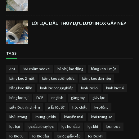
LÕI LỌC DẦU THỦY LỰC LƯỚI INOX GẤP NẾP
TAGS
3M
3M chăm sóc xe
bảo hộ lao động
băng keo 1 mặt
băng keo 2 mặt
băng keo cường lực
băng keo dán nền
băng keo điện
bình lọc công nghiệp
bình lọc lõi
bình lọc túi
bông lọc bụi
DCF
english
găng tay
giấy lọc
giấy lọc thí nghiệm
giấy lọc tờ
hóa chất
keo lỏng
khẩu trang
khung lọc khí
khuyến mãi
khử trùng uv
lọc bụi
lọc dầu thủy lực
lọc hơi dầu
lọc khí
lọc nước
lõi lọc bụi
lõi lọc dầu
lõi lọc giấy xếp
lõi lọc khí