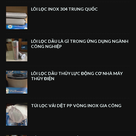
LÕI LỌC INOX 304 TRUNG QUỐC
LÕI LỌC DẦU LÀ GÌ TRONG ỨNG DỤNG NGÀNH
CÔNG NGHIỆP
LÕI LỌC DẦU THỦY LỰC ĐỘNG CƠ NHÀ MÁY
THỦY ĐIỆN
TÚI LỌC VẢI DỆT PP VÒNG INOX GIA CÔNG