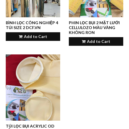
BÌNH LỌC CÔNG NGHIỆP 4
PHIN LỌC BỤI 2 MẶT LƯỚI
TÚI SIZE 2 DCF.VN
CELLULOZO MÀU VÀNG
KHÔNG RON
Add to Cart
Add to Cart
TÚI LỌC BỤI ACRYLIC OD