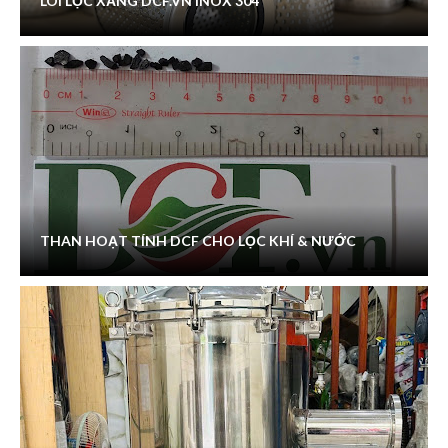
LÕI LỌC XĂNG DCF.VN INOX 304
THAN HOẠT TÍNH DCF CHO LỌC KHÍ & NƯỚC