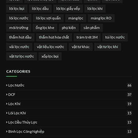
lõi lọc bụi
lõi lọc dầu
lõi lọc giấy xếp
lõi lọc khí
lõi lọc nước
lõi lọc sợi quấn
màng lọc
màng lọc RO
môi trường
ống lọc khe
phụ kiện
sản phẩm
thấm hút dầu
thấm hút hóa chất
trám trét 3M
túi lọc nước
vải lọc nước
vật liệu lọc nước
vật tư khác
vật tư lọc khí
vật tư lọc nước
xốp lọc bụi
CATEGORIES
Lọc Nước
66
DCF
37
Lọc Khí
19
Lõi Lọc Khí
15
Lọc Dầu Thủy Lực
15
Bình Lọc Công Nghiệp
13