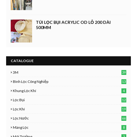
TÚI LỌC BỤI ACRYLIC OD LỖ 200 DÀI
500MM
CATALOGUE
3M
39
Bình Lọc Công Nghiệp
13
Khung Lọc Khí
4
Lọc Bụi
12
Lọc Khí
19
Lọc Nước
66
Màng Lọc
8
Môi Trường
3