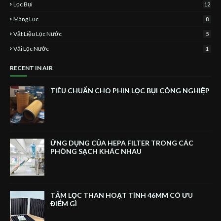
Lọc Bụi
12
Màng Lọc
8
Vật Liệu Lọc Nước
5
Vải Lọc Nước
1
RECENT IN AIR
TIÊU CHUẨN CHO PHIN LỌC BỤI CÔNG NGHIỆP
ỨNG DỤNG CỦA HEPA FILTER TRONG CÁC
PHÒNG SẠCH KHÁC NHAU
TẤM LỌC THAN HOẠT TÍNH 46MM CÓ ƯU
ĐIỂM GÌ