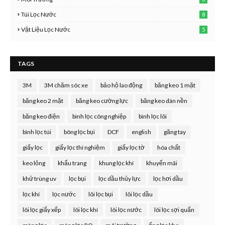
Túi Lọc Nước
8
Vật Liệu Lọc Nước
5
TAGS
3M
3M chăm sóc xe
bảo hộ lao động
băng keo 1 mặt
băng keo 2 mặt
băng keo cường lực
băng keo dán nền
băng keo điện
bình lọc công nghiệp
bình lọc lõi
bình lọc túi
bông lọc bụi
DCF
english
găng tay
giấy lọc
giấy lọc thí nghiệm
giấy lọc tờ
hóa chất
keo lỏng
khẩu trang
khung lọc khí
khuyến mãi
khử trùng uv
lọc bụi
lọc dầu thủy lực
lọc hơi dầu
lọc khí
lọc nước
lõi lọc bụi
lõi lọc dầu
lõi lọc giấy xếp
lõi lọc khí
lõi lọc nước
lõi lọc sợi quấn