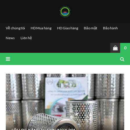
Về chúng tôi
HD Mua hàng
HD Giao hàng
Bảo mật
Bảo hành
News
Liên hệ
0