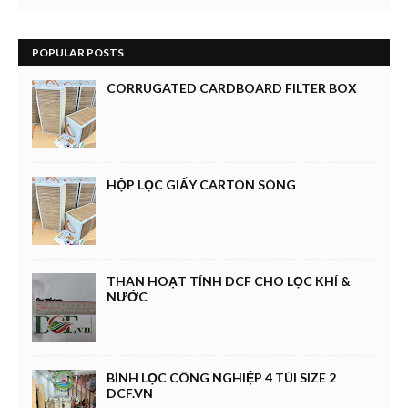
POPULAR POSTS
CORRUGATED CARDBOARD FILTER BOX
HỘP LỌC GIẤY CARTON SÓNG
THAN HOẠT TÍNH DCF CHO LỌC KHÍ &
NƯỚC
BÌNH LỌC CÔNG NGHIỆP 4 TÚI SIZE 2
DCF.VN