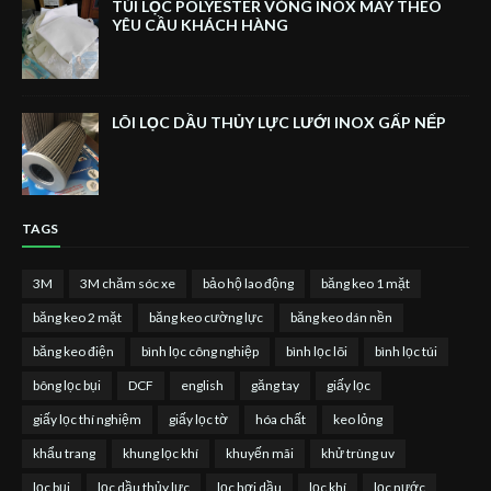
TÚI LỌC POLYESTER VÒNG INOX MAY THEO
YÊU CẦU KHÁCH HÀNG
LÕI LỌC DẦU THỦY LỰC LƯỚI INOX GẤP NẾP
TAGS
3M
3M chăm sóc xe
bảo hộ lao động
băng keo 1 mặt
băng keo 2 mặt
băng keo cường lực
băng keo dán nền
băng keo điện
bình lọc công nghiệp
bình lọc lõi
bình lọc túi
bông lọc bụi
DCF
english
găng tay
giấy lọc
giấy lọc thí nghiệm
giấy lọc tờ
hóa chất
keo lỏng
khẩu trang
khung lọc khí
khuyến mãi
khử trùng uv
lọc bụi
lọc dầu thủy lực
lọc hơi dầu
lọc khí
lọc nước