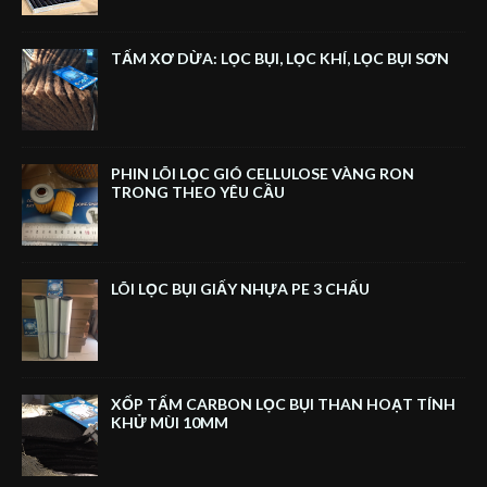
TẤM XƠ DỪA: LỌC BỤI, LỌC KHÍ, LỌC BỤI SƠN
PHIN LÕI LỌC GIÓ CELLULOSE VÀNG RON
TRONG THEO YÊU CẦU
LÕI LỌC BỤI GIẤY NHỰA PE 3 CHẤU
XỐP TẤM CARBON LỌC BỤI THAN HOẠT TÍNH
KHỬ MÙI 10MM