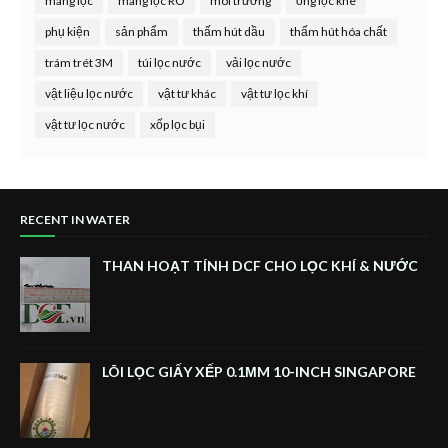
màng lọc
màng lọc RO
môi trường
ống lọc khe
phụ kiện
sản phẩm
thấm hút dầu
thấm hút hóa chất
trám trét 3M
túi lọc nước
vải lọc nước
vật liệu lọc nước
vật tư khác
vật tư lọc khí
vật tư lọc nước
xốp lọc bụi
RECENT IN WATER
THAN HOẠT TÍNH DCF CHO LỌC KHÍ & NƯỚC
LÕI LỌC GIẤY XẾP 0.1ΜM 10-INCH SINGAPORE