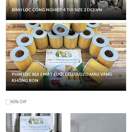
BÌNH LỌC CÔNG NGHIỆP 4 TÚI SIZE 2 DCF.VN
PHIN LỌC BỤI 2 MẶT LƯỚI CELLULOZO MÀU VÀNG
KHÔNG RON